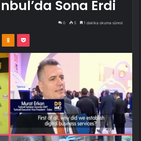
anbul’da Sona Erdi
0
5
1 dakika okuma süresi
VKontakte
Odnoklassniki
Pocket