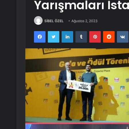
Yarışmaları İst
SİBEL ÖZEL
Ağustos 2, 2023
Facebook
Twitter
LinkedIn
Tumblr
Pinterest
Reddit