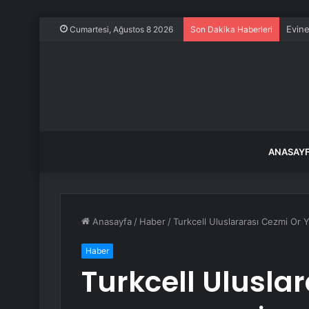
Evine
Cumartesi, Ağustos 8 2026
Son Dakika Haberleri
ANASAY
Anasayfa
/
Haber
/
Turkcell Uluslararası Cezmi Or Y
Haber
Turkcell Ulusla