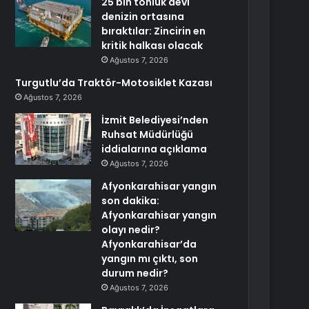
25 bin tonluk devi
denizin ortasına
bıraktılar: Zincirin en
kritik halkası olacak
Ağustos 7, 2026
Turgutlu’da Traktör-Motosiklet Kazası
Ağustos 7, 2026
İzmit Belediyesi’nden
Ruhsat Müdürlüğü
iddialarına açıklama
Ağustos 7, 2026
Afyonkarahisar yangın
son dakika:
Afyonkarahisar yangın
olayı nedir?
Afyonkarahisar’da
yangın mı çıktı, son
durum nedir?
Ağustos 7, 2026