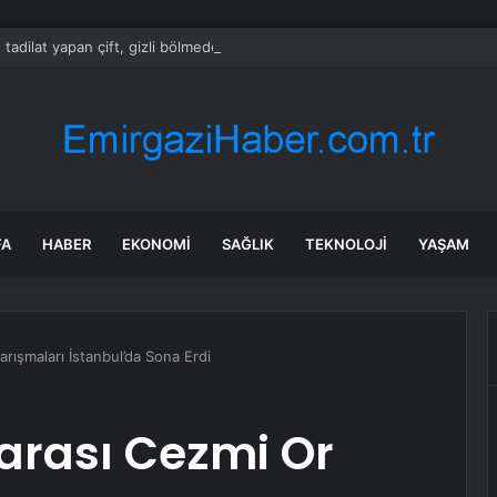
 tadilat yapan çift, gizli bölmede deste deste para buldu
FA
HABER
EKONOMI
SAĞLIK
TEKNOLOJI
YAŞAM
arışmaları İstanbul’da Sona Erdi
rarası Cezmi Or