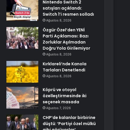
Nintendo Switch 2
satışları açıklandı:
Switch 1’i resmen solladı
Ağustos 8, 2026
Özgür Özel’den YENİ
Parti Açıklaması: Bazı
Zorluklar Aşılmadan
Doğru Yola Girilemiyor
Ağustos 8, 2026
Kırklareli’nde Kanola
Tarlaları Denetlendi
Ağustos 8, 2026
Köprü ve otoyol
özelleştirmesinde iki
seçenek masada
Ağustos 7, 2026
CHP’de kalanlar birbirine
düştü: ‘Partiyi özel mülkü
gibi görüyorlar’